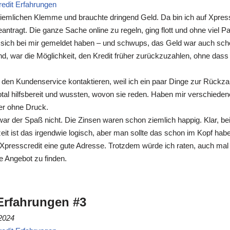
edit Erfahrungen
 ziemlichen Klemme und brauchte dringend Geld. Da bin ich auf Xpres
eantragt. Die ganze Sache online zu regeln, ging flott und ohne viel 
ie sich bei mir gemeldet haben – und schwups, das Geld war auch sc
nd, war die Möglichkeit, den Kredit früher zurückzuzahlen, ohne dass
den Kundenservice kontaktieren, weil ich ein paar Dinge zur Rückzah
tal hilfsbereit und wussten, wovon sie reden. Haben mir verschieden
er ohne Druck.
g war der Spaß nicht. Die Zinsen waren schon ziemlich happig. Klar, be
eit ist das irgendwie logisch, aber man sollte das schon im Kopf ha
 Xpresscredit eine gute Adresse. Trotzdem würde ich raten, auch mal
 Angebot zu finden.
Erfahrungen #3
2024