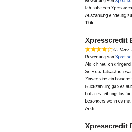
Bewertung von
Xpresscr
Ich habe den Xpresscred
Auszahlung eindeutig zu
Thilo
Xpresscredit 
27. März 
Bewertung von
Xpresscr
Als ich neulich dringen
Service. Tatsächlich wa
Zinsen sind ein bisschen
Rückzahlung gab es auch 
hat alles reibungslos fu
besonders wenn es mal s
Andi
Xpresscredit 