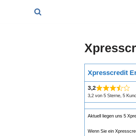
Zum
Inhalt
springen
Xpresscr
Xpresscredit E
3,2
3,2 von 5 Sterne, 5 Ku
Aktuell liegen uns 5 Xpr
Wenn Sie ein Xpresscre